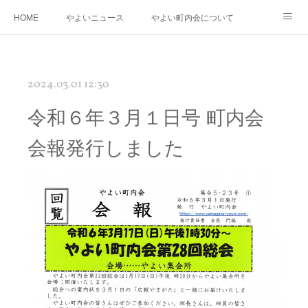
HOME
やよいニュース
やよい町内会について
年度運営基本方針・計画
町内会防災会
街路灯・消火器・消火栓・AED
2024.03.01 12:30
桃の花さく やよい再生プロジェクト
やよいの「花桃」と南三陸町の「椿」の物語
令和６年３月１日号 町内会
やよいギャラリー
リンク
会報発行しました