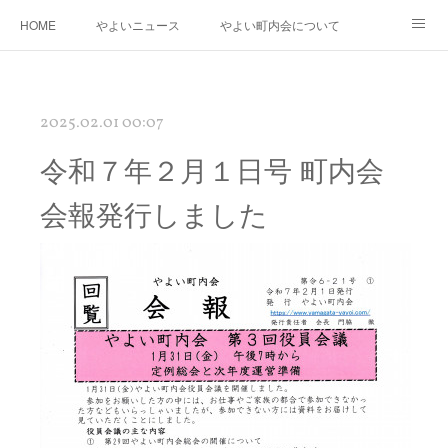
HOME
やよいニュース
やよい町内会について
年度運営基本方針・計画
町内会防災会
街路灯・消火器・消火栓・AED
2025.02.01 00:07
桃の花さく やよい再生プロジェクト
やよいの「花桃」と南三陸町の「椿」の物語
令和７年２月１日号 町内会
やよいギャラリー
リンク
会報発行しました