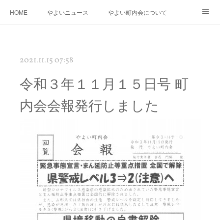
HOME
やよいニュース
やよい町内会について
年度運営基本方針・計画
町内会防災会
街路灯・消火器・消火栓・AED
2021.11.15 07:58
桃の花さく やよい再生プロジェクト
やよいの「花桃」と南三陸町の「椿」の物語
令和３年１１月１５日号 町
やよいギャラリー
リンク
内会会報発行しました