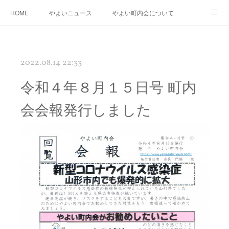
HOME
やよいニュース
やよい町内会について
年度運営基本方針・計画
町内会防災会
街路灯・消火器・消火栓・AED
2022.08.14 22:33
桃の花さく やよい再生プロジェクト
やよいの「花桃」と南三陸町の「椿」の物語
令和４年８月１５日号 町内
やよいギャラリー
リンク
会会報発行しました