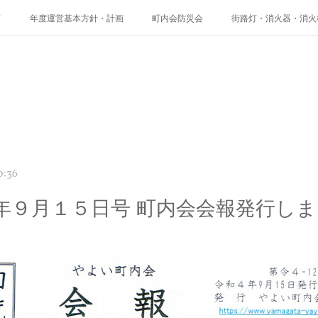
て
年度運営基本方針・計画
町内会防災会
街路灯・消火器・消火
やよいの「花桃」と南三陸町の「椿」の物語
やよいギャラリー
リン
0:36
年９月１５日号 町内会会報発行し