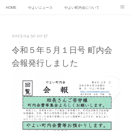
HOME
やよいニュース
やよい町内会について
年度運営基本方針・計画
町内会防災会
街路灯・消火器・消火栓・AED
2023.04.30 20:37
桃の花さく やよい再生プロジェクト
やよいの「花桃」と南三陸町の「椿」の物語
令和５年５月１日号 町内会
やよいギャラリー
リンク
会報発行しました