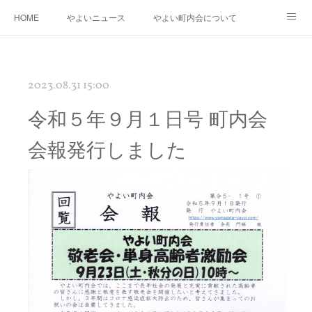
HOME
やよいニュース
やよい町内会について
年度運営基本方針・計画
町内会防災会
街路灯・消火器・消火栓・AED
2023.08.31 15:00
桃の花さく やよい再生プロジェクト
やよいの「花桃」と南三陸町の「椿」の物語
令和５年９月１日号 町内会
やよいギャラリー
リンク
会報発行しました