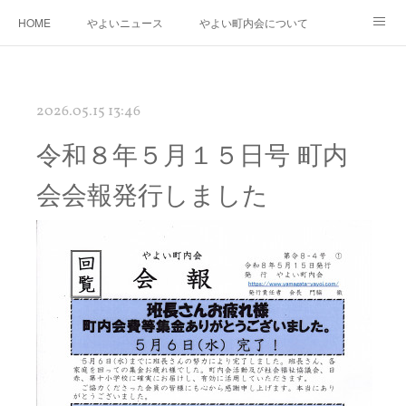
HOME
やよいニュース
やよい町内会について
年度運営基本方針・計画
町内会防災会
街路灯・消火器・消火栓・AED
2026.05.15 13:46
桃の花さく やよい再生プロジェクト
やよいの「花桃」と南三陸町の「椿」の物語
令和８年５月１５日号 町内
やよいギャラリー
リンク
会会報発行しました