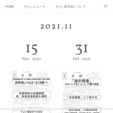
HOME
やよいニュース
やよい町内会について
年度運営基本方針・計画
町内会防災会
街路灯・消火器・消火栓・AED
2021
.
11
桃の花さく やよい再生プロジェクト
やよいの「花桃」と南三陸町の「椿」の物語
15
31
やよいギャラリー
リンク
Nov
2021
Oct
2021