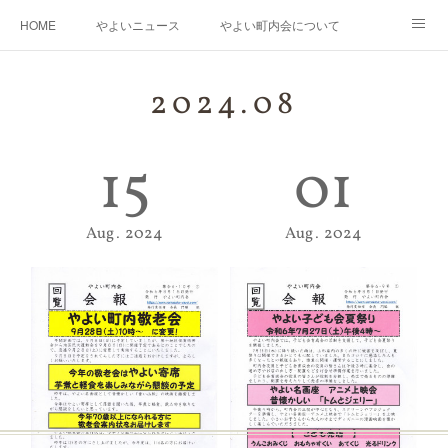
HOME
やよいニュース
やよい町内会について
年度運営基本方針・計画
町内会防災会
街路灯・消火器・消火栓・AED
2024
.
08
桃の花さく やよい再生プロジェクト
やよいの「花桃」と南三陸町の「椿」の物語
15
01
やよいギャラリー
リンク
Aug
2024
Aug
2024